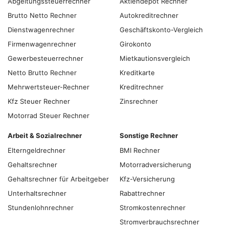
Abgeltungs­steuer­rechner
Aktiendepot Rechner
Brutto Netto Rechner
Autokreditrechner
Dienstwagenrechner
Geschäftskonto-Vergleich
Firmenwagenrechner
Girokonto
Gewerbesteuerrechner
Mietkautionsvergleich
Netto Brutto Rechner
Kreditkarte
Mehrwertsteuer-Rechner
Kreditrechner
Kfz Steuer Rechner
Zinsrechner
Motorrad Steuer Rechner
Arbeit & Sozialrechner
Sonstige Rechner
Elterngeldrechner
BMI Rechner
Gehaltsrechner
Motorradversicherung
Gehaltsrechner für Arbeitgeber
Kfz-Versicherung
Unterhaltsrechner
Rabattrechner
Stundenlohnrechner
Stromkostenrechner
Stromverbrauchsrechner